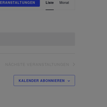
VERANSTALTUNGEN
Liste
Monat
Ansichten-
Navigation
NÄCHSTE
VERANSTALTUNGEN
KALENDER ABONNIEREN