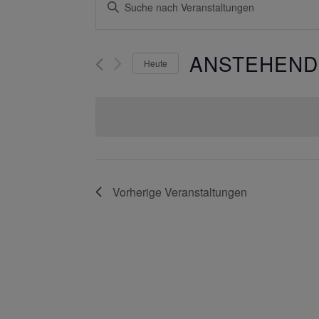
Bitte
Suche
Schlüsselwort
und
eingeben.
Ansichten,
ANSTEHEND
Suche
Heute
Navigation
nach
Datum
Veranstaltungen
wählen.
Schlüsselwort.
Vorherige
Veranstaltungen