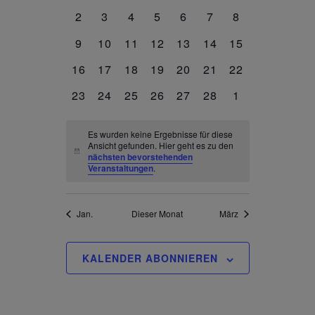
Veranstaltungen
VERANSTALTUNGEN,
VERANSTALTUNGEN,
VERANSTALTUNGEN,
VERANSTALTUNGEN,
VERANSTALTUNGEN,
VERANSTALTUNGE
VERANSTALT
Navigation
0
0
0
0
0
0
0
2
3
4
5
6
7
8
VERANSTALTUNGEN,
VERANSTALTUNGEN,
VERANSTALTUNGEN,
VERANSTALTUNGEN,
VERANSTALTUNGEN,
VERANSTALTUNG
VERANSTALT
0
0
0
0
0
0
0
9
10
11
12
13
14
15
VERANSTALTUNGEN,
VERANSTALTUNGEN,
VERANSTALTUNGEN,
VERANSTALTUNGEN,
VERANSTALTUNGEN,
VERANSTALTUNGE
VERANSTALT
0
0
0
0
0
0
0
16
17
18
19
20
21
22
VERANSTALTUNGEN,
VERANSTALTUNGEN,
VERANSTALTUNGEN,
VERANSTALTUNGEN,
VERANSTALTUNGEN,
VERANSTALTUNGE
VERANSTALT
0
0
0
0
0
0
0
23
24
25
26
27
28
1
VERANSTALTUNGEN,
VERANSTALTUNGEN,
VERANSTALTUNGEN,
VERANSTALTUNGEN,
VERANSTALTUNGEN,
VERANSTALTUNGE
VERANSTALT
Es wurden keine Ergebnisse für diese
Ansicht gefunden. Hier geht es zu den
nächsten bevorstehenden
Veranstaltungen
.
Jan.
Dieser Monat
März
KALENDER ABONNIEREN