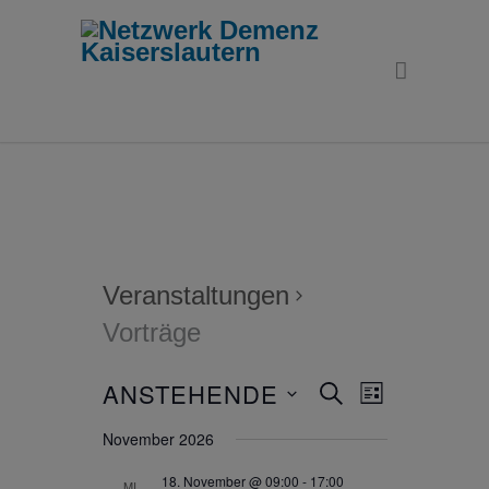
Veranstaltungen
Vorträge
ANSTEHENDE
Veranstaltunge
Veranstaltu
SUCHE
LISTE
Ansichten-
Suche
Datum
Navigation
November 2026
und
wählen.
Ansichten,
18. November @ 09:00
-
17:00
MI.