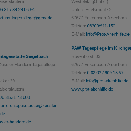
iserslautern
Westpfalz gGmbH)
06 31 / 89 29 06 64
Untere Eselsmühle 2
ortuna-tagespflege@gmx.de
67677 Enkenbach-Alsenborn
Telefon:
06303/911-150
E-Mail:
info@Prot-Altenhilfe.de
PAW Tagespflege Im Kirchga
ntagesstätte Siegelbach
Rosenhofstr.93
Kessler-Handorn Tagespflege
67677 Enkenbach-Alsenborn
Telefon:
0 63 03 / 809 15 57
cker 29
E-Mail:
info@prot-altenhilfe.de
iserslautern
www.prot-altenhilfe.de
06 31/31 73 600
seniorentagesstaette@kessler-
.de
sler-handorn.de