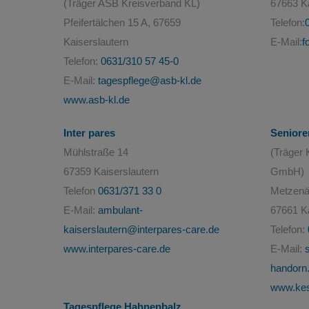
(Träger ASB Kreisverband KL)
67663 Ka
Pfeifertälchen 15 A, 67659
Telefon:
Kaiserslautern
E-Mail:
f
Telefon:
0631/310 57 45-0
E-Mail:
tagespflege@asb-kl.de
www.asb-kl.de
Inter pares
Seniore
Mühlstraße 14
(Träger 
67359 Kaiserslautern
GmbH)
Telefon
0631/371 33 0
Metzenä
E-Mail:
ambulant-
67661 Ka
kaiserslautern@interpares-care.de
Telefon:
www.interpares-care.de
E-Mail:
handorn
www.kes
Tagespflege Hahnenbalz