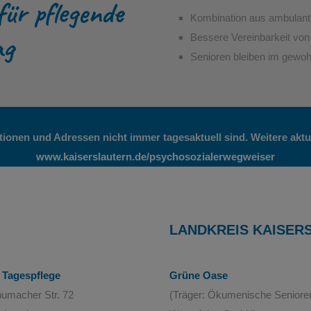
ür pflegende
Kombination aus ambulante
ag
Bessere Vereinbarkeit von 
Senioren bleiben im gewo
ationen und Adressen nicht immer tagesaktuell sind. Weitere ak
www.kaiserslautern.de/psychosozialerwegweiser
LANDKREIS KAISER
 Tagespflege
Grüne Oase
humacher Str. 72
(Träger: Ökumenische Senioren