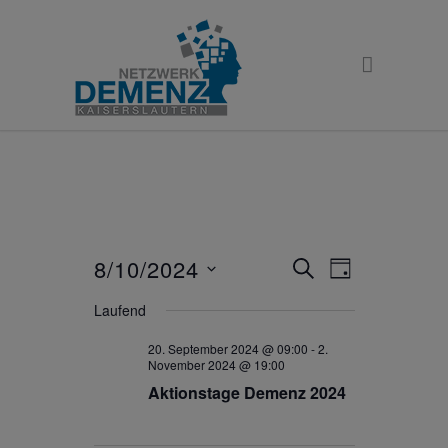
8/10/2024
Veranstaltunge
Veranstaltu
SUCHE
TAG
Ansichten-
Suche
Datum
Navigation
Laufend
und
wählen.
Ansichten,
20. September 2024 @ 09:00
-
2.
November 2024 @ 19:00
Navigation
Aktionstage Demenz 2024