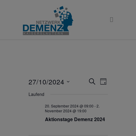
27/10/2024
Veranstaltunge
Veranstaltu
SUCHE
TAG
Ansichten-
Suche
Datum
Navigation
Laufend
und
wählen.
Ansichten,
20. September 2024 @ 09:00
-
2.
November 2024 @ 19:00
Navigation
Aktionstage Demenz 2024