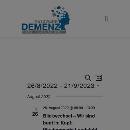
Veranstaltunge
Veranstaltu
SUCHE
LISTE
Ansichten-
26/8/2022
 - 
21/9/2023
Suche
Navigation
Datum
und
August 2022
wählen.
Ansichten,
26. August 2022 @ 09:00
-
13:00
Navigation
FR.
26
Blickwechsel – Wir sind
bunt im Kopf:
Wochenmarkt Landstuhl