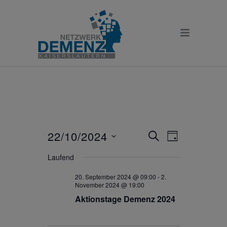
22/10/2024
Veranstaltunge
Veranstaltu
SUCHE
TAG
Ansichten-
Suche
Datum
Navigation
Laufend
und
wählen.
Ansichten,
20. September 2024 @ 09:00
-
2.
November 2024 @ 19:00
Navigation
Aktionstage Demenz 2024